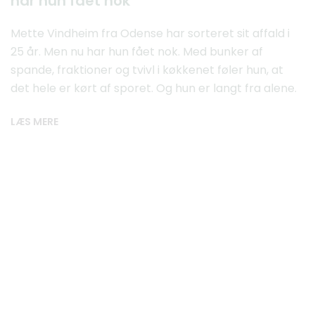
har hun fået nok
Mette Vindheim fra Odense har sorteret sit affald i
25 år. Men nu har hun fået nok. Med bunker af
spande, fraktioner og tvivl i køkkenet føler hun, at
det hele er kørt af sporet. Og hun er langt fra alene.
LÆS MERE
Økonomi
10.06.2025
Mette har fået nok af affaldssortering –
bedre og billigere løsning er meget
nemmere, siger ekspert
Det har taget overhånd med så meget
affaldssortering derhjemme. Det mener Mette
Vindheim fra Odense, og nye tal fra en analyse viser
desuden, at det heller ikke kan betale sig – hverken