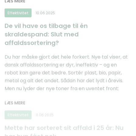
LÆS MERE
Effektivitet
10.06.2025
De vil have os tilbage til én
skraldespand: Slut med
affaldssortering?
Du har måske gjort det hele forkert. Nye tal viser, at
dansk affaldssortering er dyr, ineffektiv – og en
robot kan gøre det bedre. Sortér plast, bio, papir,
metal og alt det andet. Sådan har det lydt i årevis.
Men nu lyder der nye toner fra en uventet front:
LÆS MERE
Effektivitet
11.06.2025
Mette har sorteret sit affald i 25 år: Nu