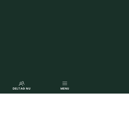
DELTAG NU
MENU
Du har en stemme – brug
den og vær med til at ændre
måden, vi sorterer skrald på!