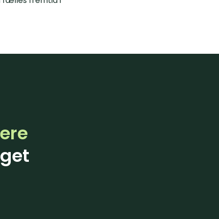
 fælles fremtid i
ere
get