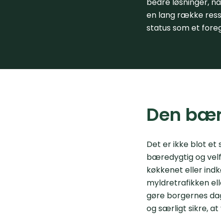
bedre løsninger, nå
en lang række ress
status som et foreg
Den bær
Det er ikke blot 
bæredygtig og velf
køkkenet eller indk
myldretrafikken ell
gøre borgernes da
og særligt sikre, at