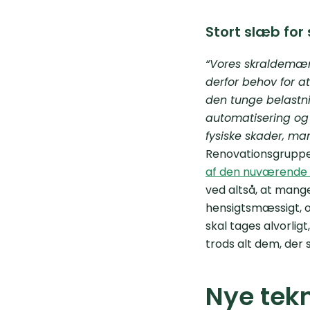
Stort slæb fo
“Vores skraldemænd
derfor behov for a
den tunge belastni
automatisering og
fysiske skader, ma
Renovationsgruppe
af den nuværende a
ved altså, at mang
hensigtsmæssigt, o
skal tages alvorlig
trods alt dem, der s
Nye tekn