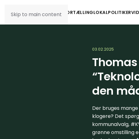
BORGERNES FORTÆLLING
LOKALPOLITIKER
VI
Skip to main content
03.02.2025
Thomas 
“Teknol
den måde
Der bruges mange p
klogere? Det spørg
kommunalvalg, #KV2
grønne omstilling er