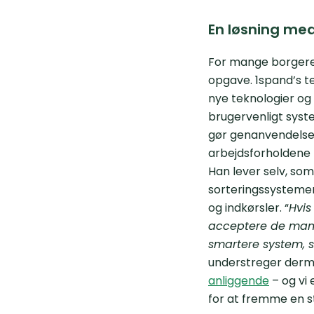
En løsning med
For mange borgere 
opgave. 1spand’s te
nye teknologier og 
brugervenligt syste
gør genanvendelsen
arbejdsforholdene
Han lever selv, so
sorteringssystemer,
og indkørsler. “
Hvis
acceptere de mang
smartere system, så
understreger derm
anliggende
– og vi 
for at fremme en s