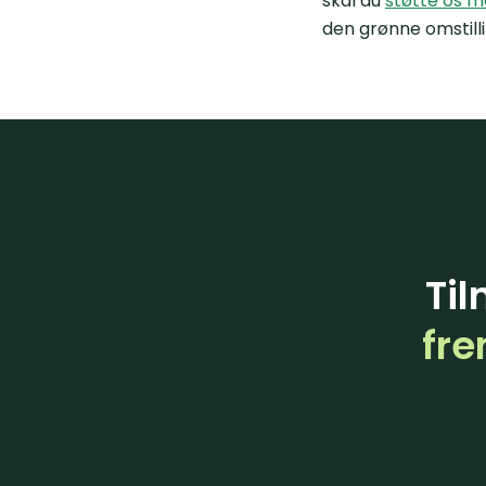
skal du
støtte os m
den grønne omstilli
Til
fre