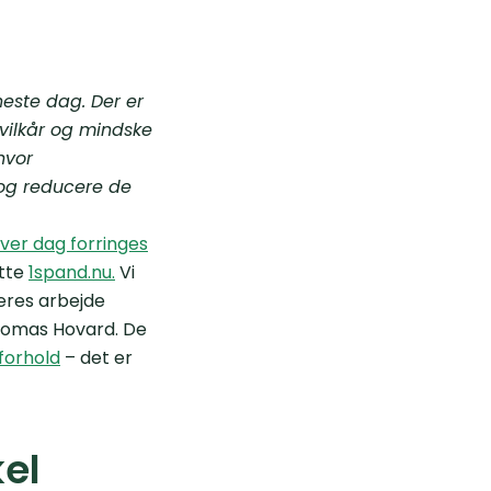
este dag. Der er
svilkår og mindske
hvor
 og reducere de
er dag forringes
øtte
1spand.nu.
Vi
eres arbejde
Thomas Hovard. De
forhold
– det er
kel