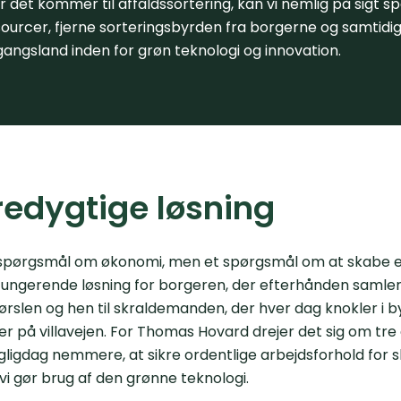
r det kommer til affaldssortering, kan vi nemlig på sigt 
ourcer, fjerne sorteringsbyrden fra borgerne og samtid
angsland inden for grøn teknologi og innovation.
edygtige løsning
et spørgsmål om økonomi, men et spørgsmål om at skabe 
ungerende løsning for borgeren, der efterhånden samler
ørslen og hen til skraldemanden, der hver dag knokler i by
er på villavejen. For Thomas Hovard drejer det sig om tre 
gligdag nemmere, at sikre ordentlige arbejdsforhold fo
 vi gør brug af den grønne teknologi.