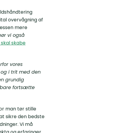
aldshåndtering
tal overvågning af
ocessen mere
ør vi også
k skal skabe
rfor vores
og i trit med den
 en grundig
 bare fortsætte
r man tør stille
at sikre den bedste
ldninger. Vi må
akta og erfaringer