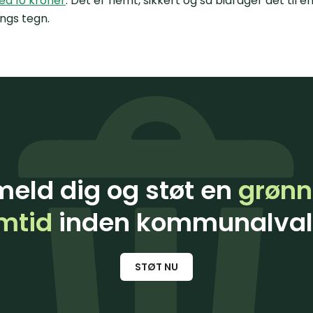
ed 10 kroner
. Det er nemt, sikkert og så bidrager det til en
ngs tegn.
meld dig og støt en
grønn
mtid
inden kommunalval
STØT NU