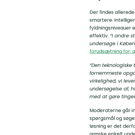
Der findes allered
smartere. Intellig
fyldningsniveauer 
effektiv.
“I andre s
undersøge i Købe
forudsætning for, 
“Den teknologiske t
fornemmeste opgave
virkelighed, vi leve
undersøgelse af, h
med at gøre tingene
Moderaterne går ind
spørgsmål og søge 
løsning er det derf
ganske enkelt unde