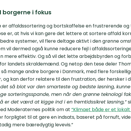
 borgerne i fokus
er affaldssortering og bortskaffelse en frustrerende o
se er, at hvis vi kan gøre det lettere at sortere affald ko
bedre systemer, vil flere deltage aktivt i den grønne omst
m vil dermed også kunne reducere fejl i affaldssorteringen
 mere effektiv. Og så vil det lette arbejdsbyrden og for
 for landets skraldemænd. Og netop den tese deler Tho
m så mange andre borgere i Danmark, med flere forskellig
 og kan derfor relatere til den frustration, der hersker 
 det så blot var den smarteste og bedste løsning, kun
e sorteringsspande, men når den grønne teknologi fakt
 er det værd at kigge ind i en fremtidssikret løsning,”
s
ed Moderaternes politik om at
“Klimaet både er et lokalt
er forpligtet til at gøre en indsats, baseret på fornuft, vi
tadig mere bæredygtig levevis.”