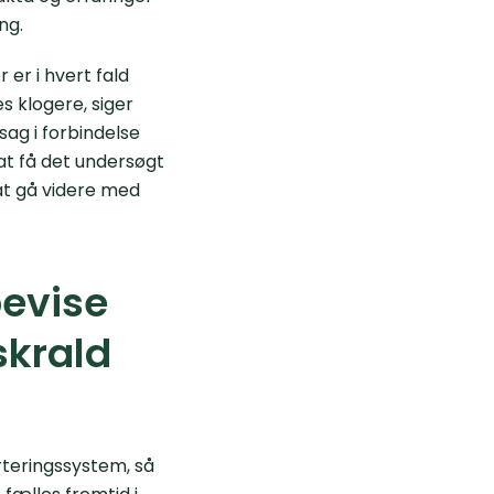
ng.
 er i hvert fald
s klogere, siger
sag i forbindelse
t få det undersøgt
 at gå videre med
bevise
skrald
rteringssystem, så