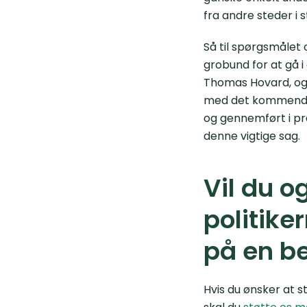
fra andre steder i 
Så til spørgsmålet 
grobund for at gå i
Thomas Hovard, og u
med det kommende 
og gennemført i pra
denne vigtige sag.
Vil du o
politike
på en b
Hvis du ønsker at 