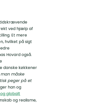
g tidskrævende
rrekt ved hjælp af
illing. Et mere
, hvilket på sigt
bedre
mas Hovard også.
e
i de danske køkkener
ne man måske
isk peger på et
iger han og
 og globalt
denskab og realisme,