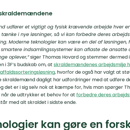
r skraldemændene
 udfører et vigtigt og fysisk krævende arbejde hver en
t tænke i nye løsninger, så vi kan forbedre deres arbejd
ng. Moderne teknologier kan være en del af løsningen, 
 smartere indsamlingssystemer kan aflaste de ansatte
nge oplever,”
siger Thomas Hovard og stemmer dermed i
n i 3F’s budskab om, at
skraldemændenes arbejdsmiljø hv
ffaldssorteringsløsning
, hvorfor de også har valgt at st
e skraldemænd dagligt har udfordringer med at udføre d
g det er i sig selv nok at kæmpe for, hvis man spørger 
t, når de udtrykker et behov for at
forbedre deres arbejds
tår med alt skraldet i sidste ende.
ologier kan gøre en fors