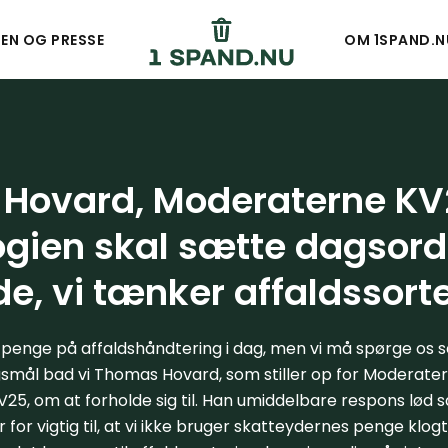
DEN OG PRESSE
OM 1SPAND.N
Hovard, Moderaterne KV
ogien skal sætte dagsord
, vi tænker affaldssort
enge på affaldshåndtering i dag, men vi må spørge os s
smål bad vi Thomas Hovard, som stiller op for Moderatern
5, om at forholde sig til. Han umiddelbare respons lød s
 for vigtig til, at vi ikke bruger skatteydernes penge klogt