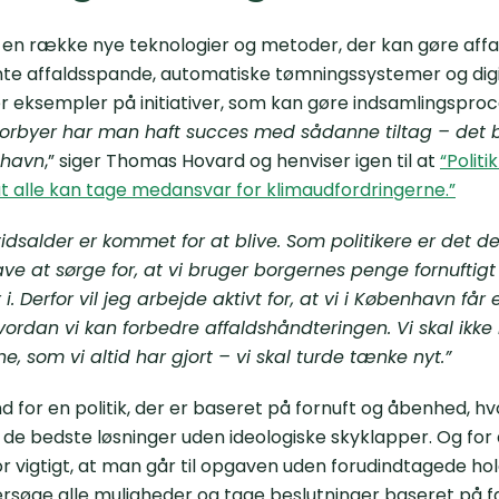
e en række nye teknologier og metoder, der kan gøre aff
ente affaldsspande, automatiske tømningssystemer og digi
er eksempler på initiativer, som kan gøre indsamlingspr
torbyer har man haft succes med sådanne tiltag – det b
nhavn
,” siger Thomas Hovard og henviser igen til at
“Politi
at alle kan tage medansvar for klimaudfordringerne.”
idsalder er kommet for at blive. Som politikere er det de
 at sørge for, at vi bruger borgernes penge fornuftigt 
r i. Derfor vil jeg arbejde aktivt for, at vi i København får
vordan vi kan forbedre affaldshåndteringen. Vi skal ikke
, som vi altid har gjort – vi skal turde tænke nyt.”
 for en politik, der er baseret på fornuft og åbenhed, hvo
de bedste løsninger uden ideologiske skyklapper. Og for 
or vigtigt, at man går til opgaven uden forudindtagede ho
rsøge alle muligheder og tage beslutninger baseret på f