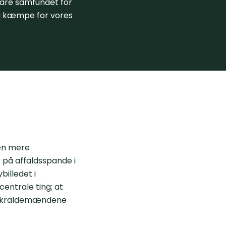
spare samfundet for
ig kæmpe for vores
en mere
 på affaldsspande i
billedet i
centrale ting; at
r skraldemændene