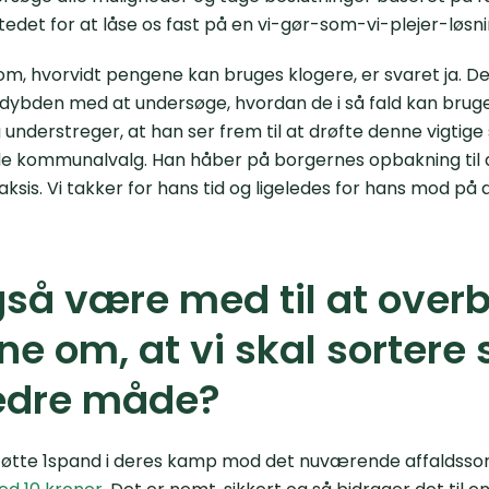
stedet for at låse os fast på en vi-gør-som-vi-plejer-løsni
om, hvorvidt pengene kan bruges klogere, er svaret ja. Der
 dybden med at undersøge, hvordan de i så fald kan bruge
nderstreger, at han ser frem til at drøfte denne vigtige 
kommunalvalg. Han håber på borgernes opbakning til a
ksis. Vi takker for hans tid og ligeledes for hans mod på
gså være med til at over
rne om, at vi skal sortere 
edre måde?
støtte 1spand i deres kamp mod det nuværende affaldsso