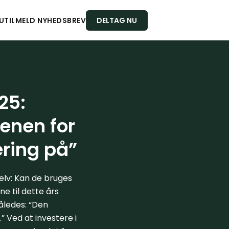
U
TILMELD NYHEDSBREV
DELTAG NU
25:
enen for
ering på”
elv: Kan de bruges
e til dette års
åledes: “Den
.” Ved at investere i